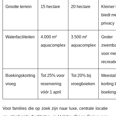
Grootte terrein
15 hectare
20 hectare
Kleiner 
biedt m
privacy
Waterfaciliteiten
4.000 m²
3.500 m²
Groter
aquacomplex
aquacomplex
zwemba
voor me
recreati
Boekingskorting
Tot 25% voor
Tot 20% bij
Meestal
vroeg
reservering
vroegboeken
korting b
vóór 1 april
boeking
Voor families die op zoek zijn naar luxe, centrale locatie