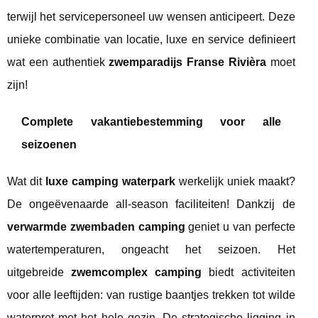
terwijl het servicepersoneel uw wensen anticipeert. Deze
unieke combinatie van locatie, luxe en service definieert
wat een authentiek
zwemparadijs Franse Rivièra
moet
zijn!
Complete vakantiebestemming voor alle
seizoenen
Wat dit
luxe camping waterpark
werkelijk uniek maakt?
De ongeëvenaarde all-season faciliteiten! Dankzij de
verwarmde zwembaden camping
geniet u van perfecte
watertemperaturen, ongeacht het seizoen. Het
uitgebreide
zwemcomplex camping
biedt activiteiten
voor alle leeftijden: van rustige baantjes trekken tot wilde
waterpret met het hele gezin. De strategische ligging in