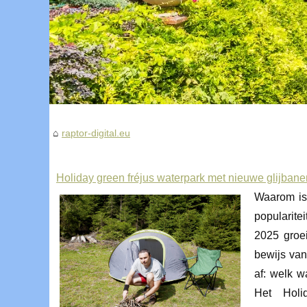
raptor-digital.eu
Holiday green fréjus waterpark met nieuwe glijba
Waarom is
popularite
2025 groe
bewijs van
af: welk w
Het Holi