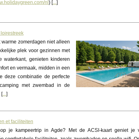
ww.holidaygreen.com/nl
) [
...
]
oirestreek
 warme zomerdagen niet alleen
kkelijke plek voor gezinnen met
 waterkant, genieten kinderen
mfort en vermaak, midden in een
hoe deze combinatie de perfecte
en camping met zwembad in de
 [
...
]
 et faciliteiten
op je kampeertrip in Agde? Met de ACSI-kaart geniet je 
én comfortabele faciliteiten, zoals zwembaden en snelle wifi. 