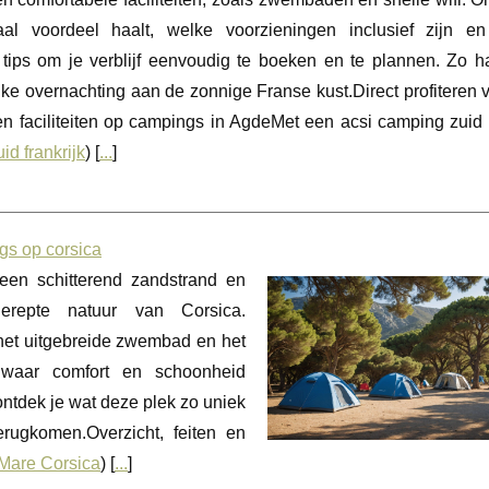
al voordeel haalt, welke voorzieningen inclusief zijn e
 tips om je verblijf eenvoudig te boeken en te plannen. Zo ha
elke overnachting aan de zonnige Franse kust.Direct profiteren
en faciliteiten op campings in AgdeMet een acsi camping zuid 
id frankrijk
) [
...
]
gs op corsica
een schitterend zandstrand en
erepte natuur van Corsica.
het uitgebreide zwembad en het
 waar comfort en schoonheid
ontdek je wat deze plek zo uniek
rugkomen.Overzicht, feiten en
 Mare Corsica
) [
...
]