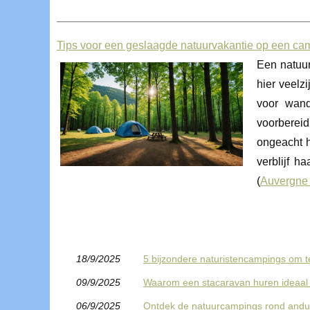
Tips voor een geslaagde natuurvakantie op een ca
Een natuur
hier veelz
voor wand
voorbereid
ongeacht h
verblijf h
(
Auvergne
18/9/2025
5 bijzondere naturistencampings om te
09/9/2025
Waarom een stacaravan huren ideaal is 
06/9/2025
Ontdek de natuurcampings rond and