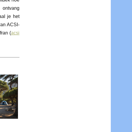
n ontvang
al je het
 van ACSI-
fran (
acsi