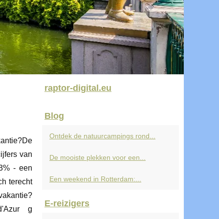
raptor-digital.eu
Blog
Ontdek de natuurcampings rond...
kantie?De
ijfers van
De mooiste plekken voor een...
23% - een
Een weekend in Rotterdam:...
h terecht
vakantie?
E-reizigers
d'Azur g