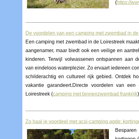
(
https://w
De voordelen van een camping met zwembad in de l
Een camping met zwembad in de Loirestreek maakt
aangenamer, maar biedt ook een veilige en aantre
kinderen. Terwijl volwassenen ontspannen aan de
van eindeloos waterplezier. Zo ervaart iedereen co
schilderachtig en cultureel rijk gebied. Ontdek 
vakantie garandeert.Directe voordelen van e
Loirestreek (
camping met binnenzwembad frankrijk
)
Zo haal je voordeel met acsi‑camping agde: kortingen
Besparen 
kortingen 