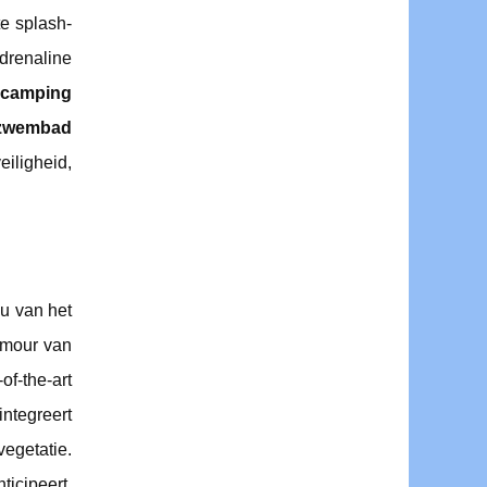
te splash-
adrenaline
 camping
 zwembad
iligheid,
 u van het
amour van
f-the-art
ntegreert
getatie.
icipeert.