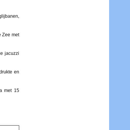
lijbanen,
e Zee met
e jacuzzi
drukte en
ra met 15