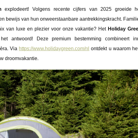
n
explodeert! Volgens recente cijfers van 2025 groeide h
een bewijs van hun onweerstaanbare aantrekkingskracht. Famili
 mix van luxe en plezier voor onze vakantie? Het
Holiday Gre
 het antwoord! Deze premium bestemming combineert inn
èra. Via
https://www.holidaygreen.com/nl
ontdekt u waarom he
uw droomvakantie.