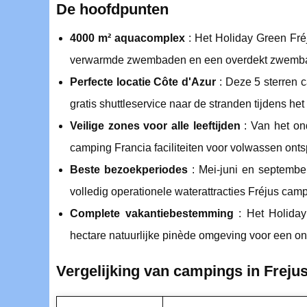
De hoofdpunten
4000 m² aquacomplex
: Het Holiday Green Fré
verwarmde zwembaden en een overdekt zwemba
Perfecte locatie Côte d'Azur
: Deze 5 sterren 
gratis shuttleservice naar de stranden tijdens h
Veilige zones voor alle leeftijden
: Van het ond
camping Francia faciliteiten voor volwassen ont
Beste bezoekperiodes
: Mei-juni en septembe
volledig operationele waterattracties Fréjus cam
Complete vakantiebestemming
: Het Holiday
hectare natuurlijke pinède omgeving voor een on
Vergelijking van campings in Frej