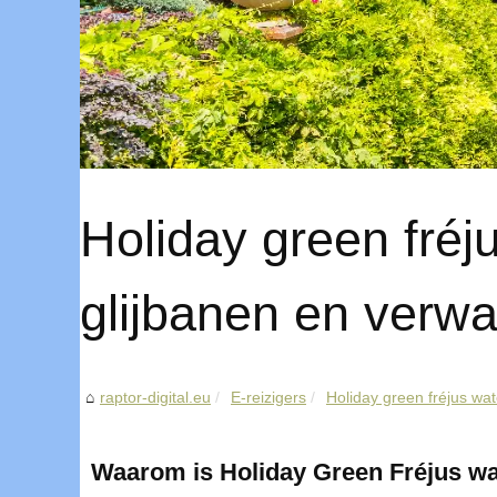
Holiday green fré
glijbanen en verw
raptor-digital.eu
E-reizigers
Holiday green fréjus wa
Waarom is Holiday Green Fréjus wa