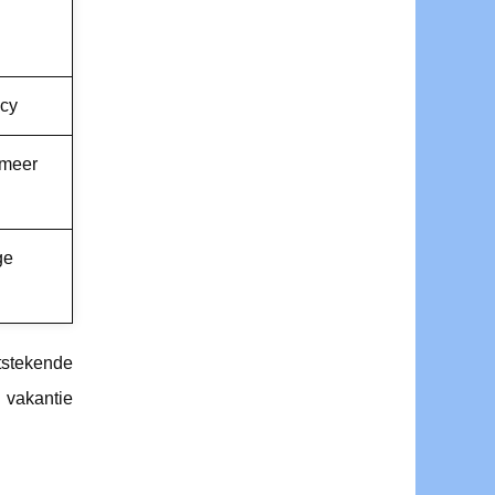
acy
 meer
ge
itstekende
 vakantie