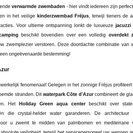
nende
verwarmde zwembaden
- hier vindt iedereen zijn perfec
en in het veilige
kinderzwembad Fréjus
, terwijl tieners de 
racties. Voor ultieme ontspanning lonkt de luxueuze
jacuzzi
camping
beschikt bovendien over een volledig
overdekt
w zwemplezier verstoren. Deze doordachte combinatie van ve
 een ongeëvenaarde bestemming!
Azur
 werkelijk fenomenaal! Gelegen in het zonnige Fréjus profiteert
roemde stranden. Dit
waterpark Côte d'Azur
combineert de gl
ten. Het
Holiday Green aqua center
beschikt over state-o
eën die crystal-helder water garanderen. De architectuur i
door u zwemt te midden van palmbomen en mediterrane ve
bsolute veiligheid, terwijl het servicepersoneel uw wensen ant