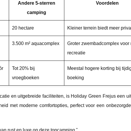
Andere 5-sterren
Voordelen
camping
20 hectare
Kleiner terrein biedt meer priv
3.500 m² aquacomplex
Groter zwembadcomplex voor
recreatie
ór
Tot 20% bij
Meestal hogere korting bij tijdi
vroegboeken
boeking
ocatie en uitgebreide faciliteiten, is Holiday Green Frejus een u
heid met moderne comfortopties, perfect voor een onbezorgde
an rust en luxe op deze topcamping."