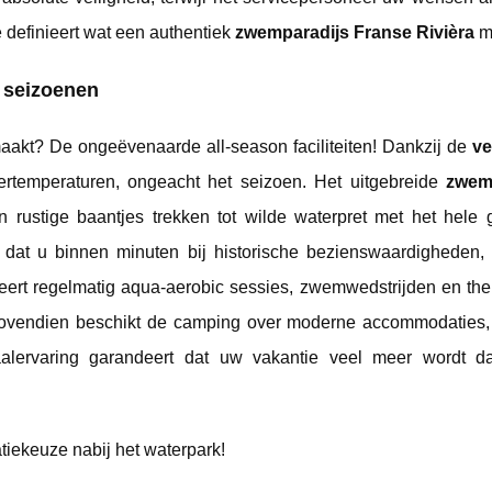
 definieert wat een authentiek
zwemparadijs Franse Rivièra
mo
 seizoenen
aakt? De ongeëvenaarde all-season faciliteiten! Dankzij de
v
ertemperaturen, ongeacht het seizoen. Het uitgebreide
zwem
van rustige baantjes trekken tot wilde waterpret met het hele
n dat u binnen minuten bij historische bezienswaardigheden,
seert regelmatig aqua-aerobic sessies, zwemwedstrijden en th
 Bovendien beschikt de camping over moderne accommodaties,
aalervaring garandeert dat uw vakantie veel meer wordt d
ekeuze nabij het waterpark!