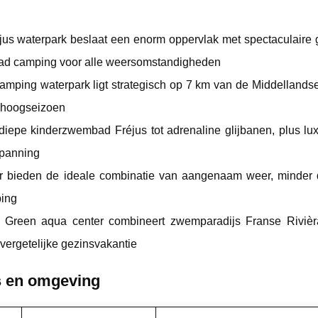
jus waterpark beslaat een enorm oppervlak met spectaculaire g
d camping voor alle weersomstandigheden
camping waterpark ligt strategisch op 7 km van de Middellands
et hoogseizoen
iepe kinderzwembad Fréjus tot adrenaline glijbanen, plus lux
spanning
r bieden de ideale combinatie van aangenaam weer, minder 
ping
 Green aqua center combineert zwemparadijs Franse Riviè
vergetelijke gezinsvakantie
us en omgeving