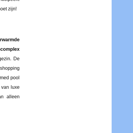
et zijn!
erwarmde
complex
 gezin. De
 shopping
emed pool
 van luxe
an alleen