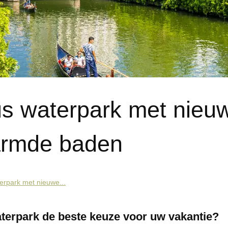
jus waterpark met nieu
armde baden
terpark met nieuwe...
terpark de beste keuze voor uw vakantie?