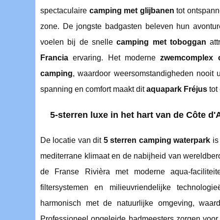
spectaculaire
camping met glijbanen
tot ontspan
zone. De jongste badgasten beleven hun avontur
voelen bij de snelle
camping met toboggan
att
Francia
ervaring. Het moderne
zwemcomplex 
camping
, waardoor weersomstandigheden nooit u
spanning en comfort maakt dit
aquapark Fréjus
tot
5-sterren luxe in het hart van de Côte d'
De locatie van dit
5 sterren camping waterpark
is
mediterrane klimaat en de nabijheid van wereldbe
de Franse Rivièra met moderne aqua-facilitei
filtersystemen en milieuvriendelijke technologi
harmonisch met de natuurlijke omgeving, waar
Professioneel opgeleide badmeesters zorgen voor a