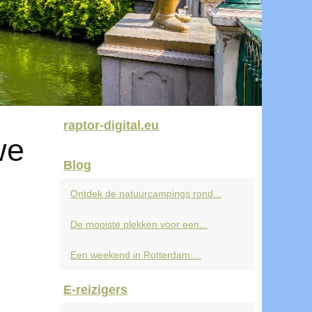
raptor-digital.eu
we
Blog
Ontdek de natuurcampings rond...
De mooiste plekken voor een...
Een weekend in Rotterdam:...
E-reizigers